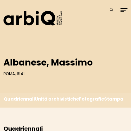
Logo
Cerca
Men
Albanese, Massimo
ROMA, 1941
Quadriennali
Unità archivistiche
Fotografie
Stampa
Quadriennali