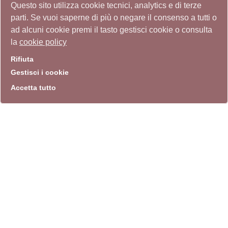
Questo sito utilizza cookie tecnici, analytics e di terze
parti. Se vuoi saperne di più o negare il consenso a tutti o
ad alcuni cookie premi il tasto gestisci cookie o consulta
la
cookie policy
Rifiuta
Gestisci i cookie
Accetta tutto
info
Sito istituzionale
Villa Carpegna 00165 Roma
T
069774531
F 0697745309
info@quadriennalediroma.org