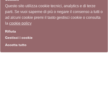
Questo sito utilizza cookie tecnici, analytics e di terze
parti. Se vuoi saperne di più o negare il consenso a tutti o
ad alcuni cookie premi il tasto gestisci cookie o consulta
la
cookie policy
Rifiuta
Gestisci i cookie
Accetta tutto
info
Sito istituzionale
Villa Carpegna 00165 Roma
T
069774531
F 0697745309
info@quadriennalediroma.org