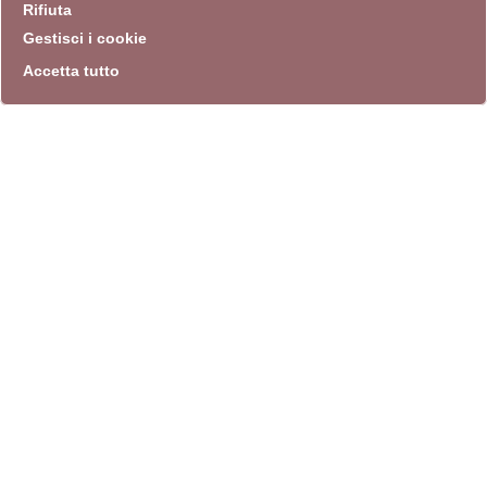
Rifiuta
Gestisci i cookie
Accetta tutto
info
Sito istituzionale
Villa Carpegna 00165 Roma
T
069774531
F 0697745309
info@quadriennalediroma.org
instagram
twitter
youtube
facebook
archivio biblioteca
Villa Carpegna circonvallazione Aurelia 72
lunedì-martedì-mercoledì