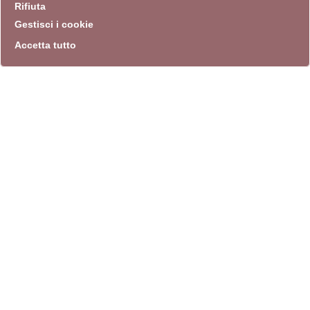
Rifiuta
Gestisci i cookie
Accetta tutto
info
Sito istituzionale
Villa Carpegna 00165 Roma
T
069774531
F 0697745309
info@quadriennalediroma.org
instagram
twitter
youtube
facebook
archivio biblioteca
Villa Carpegna circonvallazione Aurelia 72
lunedì-martedì-mercoledì