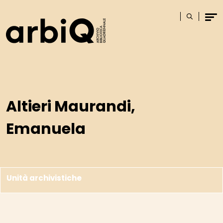
Logo
Cerca
Men
Altieri Maurandi,
Emanuela
Unità archivistiche