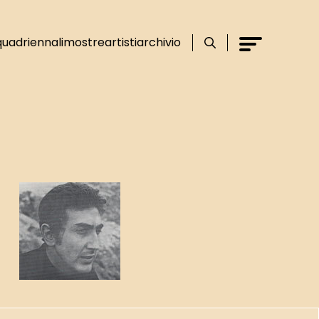
Cerca
Menu
quadriennali
mostre
artisti
archivio