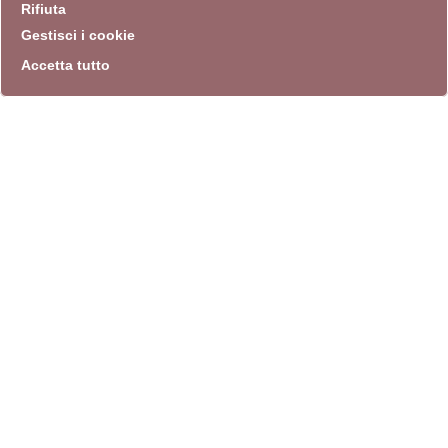
Rifiuta
Gestisci i cookie
Accetta tutto
info
Sito istituzionale
Villa Carpegna 00165 Roma
T
069774531
F 0697745309
info@quadriennalediroma.org
instagram
twitter
youtube
facebook
archivio biblioteca
Villa Carpegna circonvallazione Aurelia 72
lunedì-martedì-mercoledì