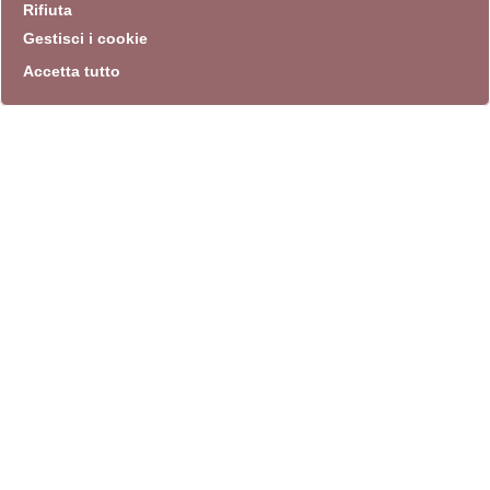
Rifiuta
Gestisci i cookie
Accetta tutto
info
Sito istituzionale
Villa Carpegna 00165 Roma
T
069774531
F 0697745309
info@quadriennalediroma.org
instagram
twitter
youtube
facebook
archivio biblioteca
Villa Carpegna circonvallazione Aurelia 72
lunedì-martedì-mercoledì