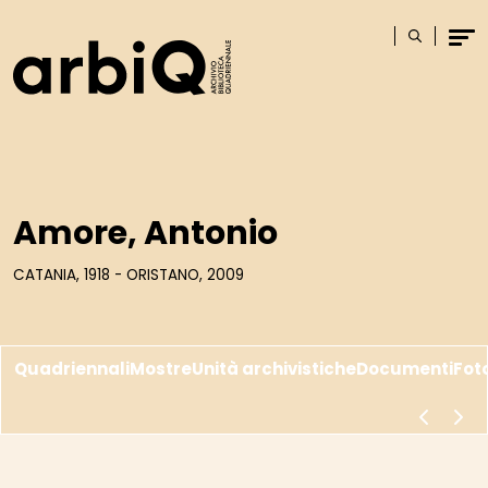
Logo
Cerca
Men
Amore, Antonio
CATANIA, 1918 - ORISTANO, 2009
Quadriennali
Mostre
Unità archivistiche
Documenti
Fot
scorri a s
scor