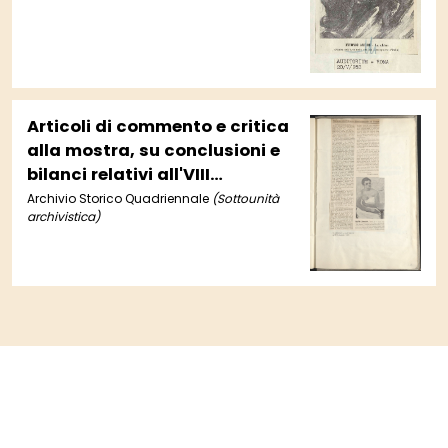
Articoli di commento e critica
alla mostra, su conclusioni e
bilanci relativi all'VIII
Quadriennale (vol. 17, cc. 165-
Archivio Storico Quadriennale
(Sottounità
archivistica)
168)