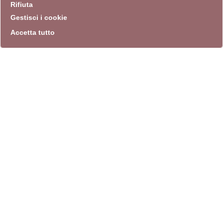
Rifiuta
Gestisci i cookie
Accetta tutto
info
Sito istituzionale
Villa Carpegna 00165 Roma
T
069774531
F 0697745309
info@quadriennalediroma.org
instagram
twitter
youtube
facebook
archivio biblioteca
Villa Carpegna circonvallazione Aurelia 72
lunedì-martedì-mercoledì