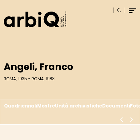
Logo
Cerca
Men
Angeli, Franco
ROMA, 1935 - ROMA, 1988
Quadriennali
Mostre
Unità archivistiche
Documenti
Fot
scorri a s
scor