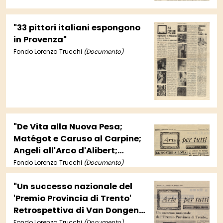
"33 pittori italiani espongono
in Provenza"
Fondo Lorenza Trucchi
(Documento)
"De Vita alla Nuova Pesa;
Matégot e Caruso al Carpine;
Angeli all'Arco d'Alibert;
Richter alla Tartaruga; Mostre
Fondo Lorenza Trucchi
(Documento)
grafiche al Segno e al Don
Chisciotte"
"Un successo nazionale del
'Premio Provincia di Trento'
Retrospettiva di Van Dongen
a Parigi; Dante e Giotto;
Fondo Lorenza Trucchi
(Documento)