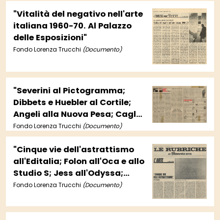
"Vitalità del negativo nell'arte
italiana 1960-70. Al Palazzo
delle Esposizioni"
Fondo Lorenza Trucchi
(Documento)
"Severini al Pictogramma;
Dibbets e Huebler al Cortile;
Angeli alla Nuova Pesa; Cagli,
Marino, Raphael, Fioroni,
Fondo Lorenza Trucchi
(Documento)
Margonari, Gianquinto"
"Cinque vie dell'astrattismo
all'Editalia; Folon all'Oca e allo
Studio S; Jess all'Odyssa;
Altre mostre"
Fondo Lorenza Trucchi
(Documento)