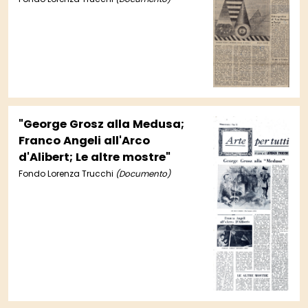
Fontana alla Marlborough;
Cento anni di pittura
messicana all'Istituto italo-
latino americano"
"George Grosz alla Medusa;
Franco Angeli all'Arco
d'Alibert; Le altre mostre"
Fondo Lorenza Trucchi
(Documento)