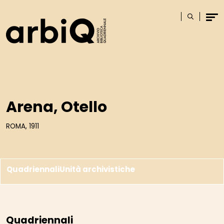
Logo
Cerca
Men
Arena, Otello
ROMA, 1911
Quadriennali
Unità archivistiche
Quadriennali