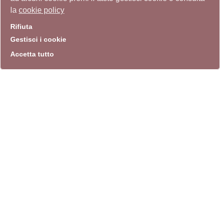
la
cookie policy
Rifiuta
Gestisci i cookie
Accetta tutto
info
Sito istituzionale
Villa Carpegna 00165 Roma
T
069774531
F 0697745309
info@quadriennalediroma.org
instagram
twitter
youtube
facebook
archivio biblioteca