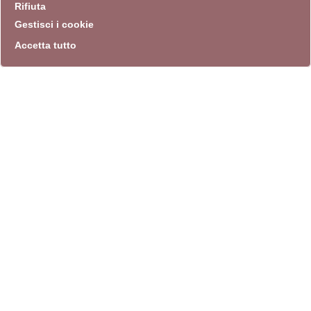
Rifiuta
Gestisci i cookie
Accetta tutto
info
Sito istituzionale
Villa Carpegna 00165 Roma
T
069774531
F 0697745309
info@quadriennalediroma.org
instagram
twitter
youtube
facebook
archivio biblioteca
Villa Carpegna circonvallazione Aurelia 72
lunedì-martedì-mercoledì