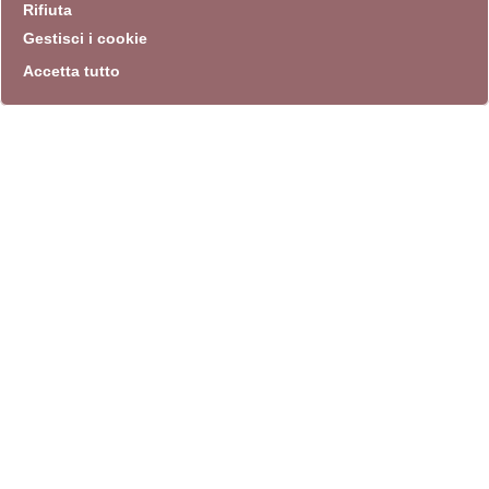
Rifiuta
Gestisci i cookie
Accetta tutto
info
Sito istituzionale
Villa Carpegna 00165 Roma
T
069774531
F 0697745309
info@quadriennalediroma.org
instagram
twitter
youtube
facebook
archivio biblioteca
Villa Carpegna circonvallazione Aurelia 72
lunedì-martedì-mercoledì