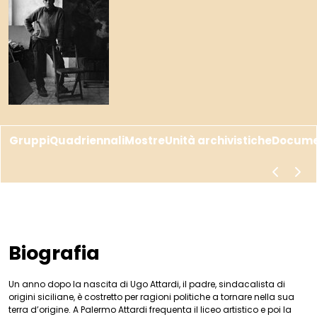
Gruppi
Quadriennali
Mostre
Unità archivistiche
Docume
scorri a s
scor
Biografia
Un anno dopo la nascita di Ugo Attardi, il padre, sindacalista di
origini siciliane, è costretto per ragioni politiche a tornare nella sua
terra d’origine. A Palermo Attardi frequenta il liceo artistico e poi la