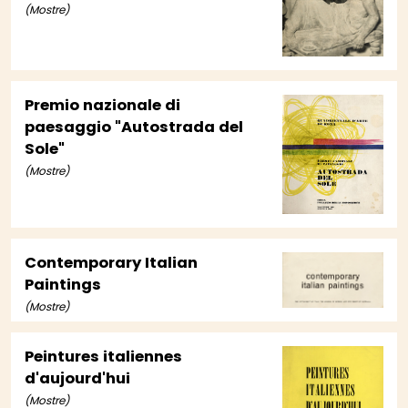
applicate dell'Italia
(Mostre)
meridionale
Premio nazionale di
paesaggio "Autostrada del
Sole"
(Mostre)
Contemporary Italian
Paintings
(Mostre)
Peintures italiennes
d'aujourd'hui
(Mostre)