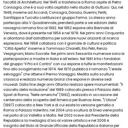
facoltà di Architettura. Nel 1945 si trasferisce a Roma ospite di Pietro
Consagra, che è a sua volta ospitato nello studio di Guttuso. Qui, nel
1948, insieme ad Accardi, Consagra, Dorazio, Guerrini, Perilli,
Sanfilippo e Turcato costituisce il gruppo Forma. Lo stesso anno
partecipa alla V Quadriennale, prenderà parte a sei edizioni della
rassegna romana fino al 1992. Nel 1952 espone alla Biennale di
Venezia, dove è presente nel 1954 e nel 1978. Nei primi anni Cinquanta
si allontana dall’astrattismo per sondare nuovi orizzonti di ricerca
espressiva. Nel 1958 collabora con il giornale di cultura e politica
“Città Aperta” insieme a Tommaso Chiaretti, Elio Petri, Renzo
Vespignani, Mario Socrate. Nei primi anni Sessanta numerose sono le
partecipazioni a mostre in Italia e all’estero. Nel 1961 è tra i fondatori
del gruppo “Il Pro e il Contro” con cui espone a tutte le manifestazioni
fino allo scioglimento nel 1974. Nel 1970 pubblica il romanzo "L’erede
selvaggio" che ottiene il Premio Viareggio. Medita sulla scultura
classica e realizza numerosi bronzi che espone in diverse sedi
museali. Dalla fine degli anni Ottanta realizza opere monumentali: "Il
vascello della rivoluzione" del 1989 collocato presso il Palazzo dello
Sport di Roma; "Nelle americhe" (1992), realizzato in occasione del
centenario della scoperta dell’America per Buenos Aires; "L’Ulisse"
(1997) collocato a New York e di cui esiste la versione gemella a
Roma a Palazzo Valentini; nel 2004 una scultura di Enea viene posta
nel porto di La Valletta a Malta. Nel 2002 riceve dal Presidente della
Repubblica la medaglia d’oro al valore artistico e nel 2006 è
insignito del titolo di Grande Ufficiale della Repubblica italiana per