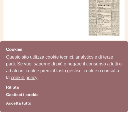
Cookies
"Mostre d'arte a Roma. Tre
Questo sito utilizza cookie tecnici, analytics e di terze
giovani pittori. La signora dei
parti. Se vuoi saperne di più o negare il consenso a tutti o
fiori ed altre cose"
ad alcuni cookie premi il tasto gestisci cookie o consulta
Fondo Lorenza Trucchi
(Documento)
la
cookie policy
Rifiuta
Gestisci i cookie
Accetta tutto
"Aldo Pagliacci alla
Barcaccia; Carabba e Vallé