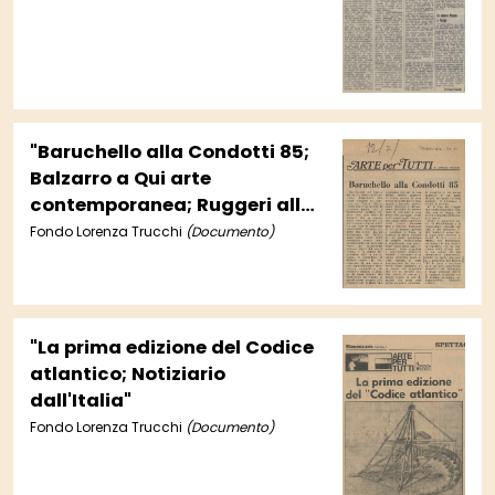
germanica; Altre mostre"
"Baruchello alla Condotti 85;
Balzarro a Qui arte
contemporanea; Ruggeri alla
San Sebastianello; Tre
Fondo Lorenza Trucchi
(Documento)
olandesi al Torcoliere; Altre
mostre".
"La prima edizione del Codice
atlantico; Notiziario
dall'Italia"
Fondo Lorenza Trucchi
(Documento)