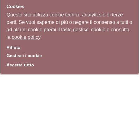
Cookies
Stampa
Questo sito utilizza cookie tecnici, analytics e di terze
parti. Se vuoi saperne di più o negare il consenso a tutti o
ad alcuni cookie premi il tasto gestisci cookie o consulta
"10ª Quadriennale. Lito del
la
cookie policy
mese"
Archivio Storico Quadriennale
(Documento)
Rifiuta
Gestisci i cookie
Accetta tutto
info
Sito istituzionale
Villa Carpegna 00165 Roma