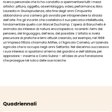
ricerca personale che lo ha condotto a sperimentare tutti i mezzi
artistici: pittura, oggetto, assemblaggio, video, performance, libro.
Laureato in Giurisprudenza, alla fine degli anni Cinquanta
abbandona una carriera già avviata per intraprendere la strada
dell’arte. Fra gli incontri che costellano il suo percorso intellettuale,
fondamentale quello con Marcel Duchamp. L’opera di Baruchello è
animata da interessi di natura enciclopedica: ricorrenti i temi del
pensiero, del linguaggio, dell’eros, del possibile. L’artista si rivela
precursore di pratiche e temi attuali creando, ad esempio, nel 1968
un’impresa fittizia chiamata Artiflex, o l’Agricola Cornelia, un’azienda
agricola che lo occupa negli anni Settanta. Nel decennio successivo
i suoi interessi si spostano al tema del giardino e dell’abitare, per
approdare – insieme a Carla Subrizi – all’idea di una Fondazione
che prosegue nel solco delle sue ricerche.
Quadriennali