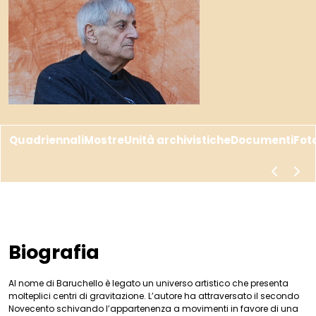
Quadriennali
Mostre
Unità archivistiche
Documenti
Fot
scorri a s
scor
Biografia
Al nome di Baruchello è legato un universo artistico che presenta
molteplici centri di gravitazione. L’autore ha attraversato il secondo
Novecento schivando l’appartenenza a movimenti in favore di una