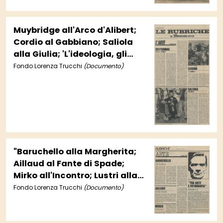
Muybridge all'Arco d'Alibert;
Cordio al Gabbiano; Saliola
alla Giulia; 'L'ideologia, gli
affetti, i giochi' alla
Fondo Lorenza Trucchi
(Documento)
Margherita; Martini a Palazzo
Braschi"
"Baruchello alla Margherita;
Aillaud al Fante di Spade;
Mirko all'Incontro; Lustri alla
Trifalco; 'Tra arte e
Fondo Lorenza Trucchi
(Documento)
fotografia'; Coppola alla
Serafini"