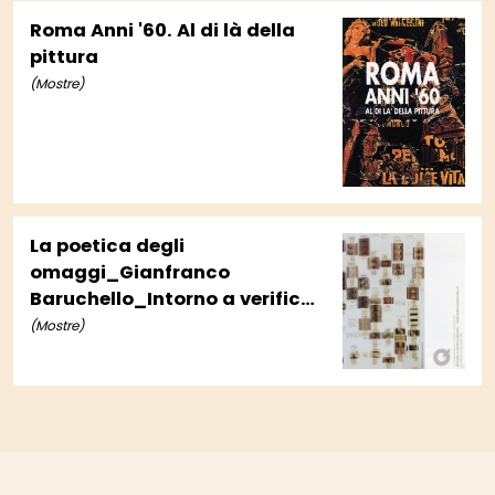
Roma Anni '60. Al di là della
pittura
(Mostre)
La poetica degli
omaggi_Gianfranco
Baruchello_Intorno a verifica
incerta
(Mostre)