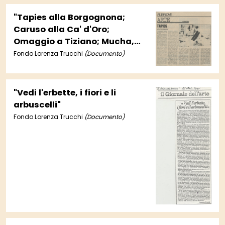
"Tapies alla Borgognona;
Caruso alla Ca' d'Oro;
Omaggio a Tiziano; Mucha,
Klasson; Notiziario"
Fondo Lorenza Trucchi
(Documento)
"Vedi l'erbette, i fiori e li
arbuscelli"
Fondo Lorenza Trucchi
(Documento)