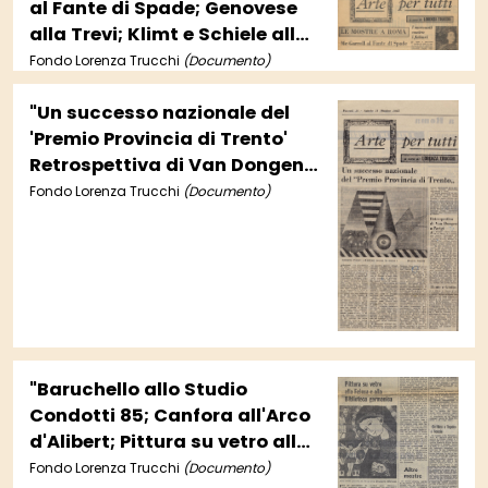
al Fante di Spade; Genovese
alla Trevi; Klimt e Schiele alla
Marlborough..."
Fondo Lorenza Trucchi
(Documento)
"Un successo nazionale del
'Premio Provincia di Trento'
Retrospettiva di Van Dongen
a Parigi; Dante e Giotto;
Fondo Lorenza Trucchi
(Documento)
Fontana alla Marlborough;
Cento anni di pittura
messicana all'Istituto italo-
latino americano"
"Baruchello allo Studio
Condotti 85; Canfora all'Arco
d'Alibert; Pittura su vetro alla
Feluca e alla Biblioteca
Fondo Lorenza Trucchi
(Documento)