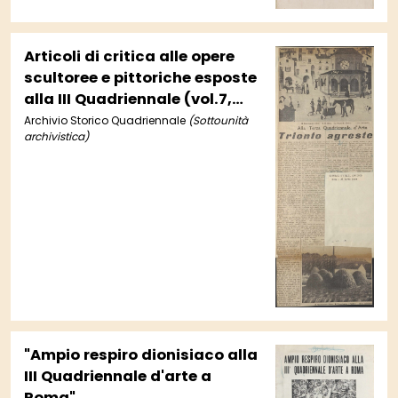
Articoli di critica alle opere
scultoree e pittoriche esposte
alla III Quadriennale (vol.7,
cc.111-114)
Archivio Storico Quadriennale
(Sottounità
archivistica)
"Ampio respiro dionisiaco alla
III Quadriennale d'arte a
Roma"