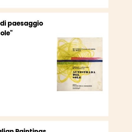
 di paesaggio
ole"
lian Paintings