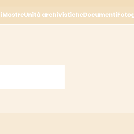
i
Mostre
Unità archivistiche
Documenti
Fotog