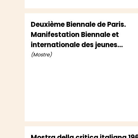
Deuxième Biennale de Paris.
Manifestation Biennale et
internationale des jeunes
artistes
(Mostre)
Mostra della critica italiana 19