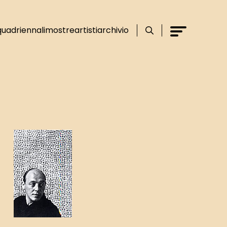
Cerca
Menu
quadriennali
mostre
artisti
archivio