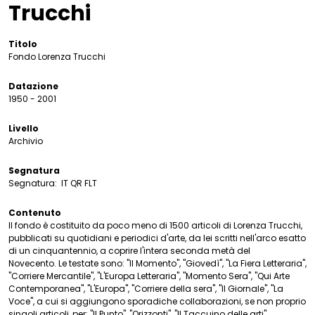
Trucchi
Titolo
Fondo Lorenza Trucchi
Datazione
1950 - 2001
Livello
Archivio
Segnatura
Segnatura:
IT QR FLT
Contenuto
Il fondo è costituito da poco meno di 1500 articoli di Lorenza Trucchi,
pubblicati su quotidiani e periodici d'arte, da lei scritti nell'arco esatto
di un cinquantennio, a coprire l'intera seconda metà del
Novecento. Le testate sono: "Il Momento", "Giovedì", "La Fiera Letteraria",
"Corriere Mercantile", "L'Europa Letteraria", "Momento Sera", "Qui Arte
Contemporanea", "L'Europa", "Corriere della sera", "Il Giornale", "La
Voce", a cui si aggiungono sporadiche collaborazioni, se non proprio
singoli articoli, per: "Il Punto", "Orizzonti", "Il Taccuino delle arti",