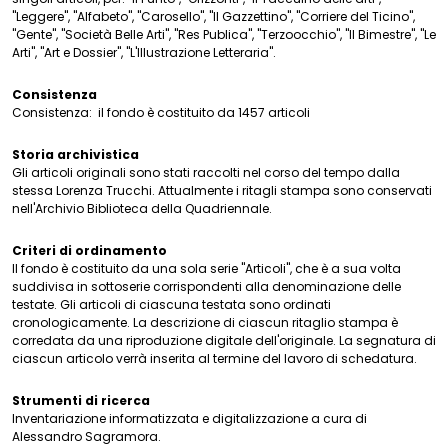
"Leggere", "Alfabeto", "Carosello", "Il Gazzettino", "Corriere del Ticino",
"Gente", "Società Belle Arti", "Res Publica", "Terzoocchio", "Il Bimestre", "Le
Arti", "Art e Dossier", "L'Illustrazione Letteraria".
Consistenza
Consistenza:
il fondo è costituito da 1457 articoli
Storia archivistica
Gli articoli originali sono stati raccolti nel corso del tempo dalla
stessa Lorenza Trucchi. Attualmente i ritagli stampa sono conservati
nell'Archivio Biblioteca della Quadriennale.
Criteri di ordinamento
Il fondo è costituito da una sola serie "Articoli", che è a sua volta
suddivisa in sottoserie corrispondenti alla denominazione delle
testate. Gli articoli di ciascuna testata sono ordinati
cronologicamente. La descrizione di ciascun ritaglio stampa è
corredata da una riproduzione digitale dell'originale. La segnatura di
ciascun articolo verrà inserita al termine del lavoro di schedatura.
Strumenti di ricerca
Inventariazione informatizzata e digitalizzazione a cura di
Alessandro Sagramora.