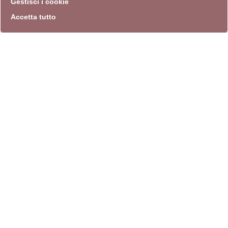
Gestisci i cookie
Accetta tutto
info
Sito istituzionale
Villa Carpegna 00165 Roma
T
069774531
F 0697745309
info@quadriennalediroma.org
instagram
twitter
youtube
facebook
archivio biblioteca
Villa Carpegna circonvallazione Aurelia 72