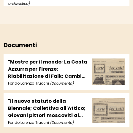
archivistica)
Documenti
"Mostre per il mondo; La Costa
Azzurra per Firenze;
Riabilitazione di Falk; Cambio
della guardia nei musei di NY;
Fondo Lorenza Trucchi
(Documento)
Un premio a Castellani;
Mastroianni al Ferro di
"Il nuovo statuto della
Cavallo; Canestrari alla
Biennale; Collettiva all'Attico;
Schneider; Silvio Benedetto ai
Giovani pittori moscoviti al
Due Mondi".
Segno; A Palazzo Grassi
Fondo Lorenza Trucchi
(Documento)
'Campo vitale'; VI Biennale di