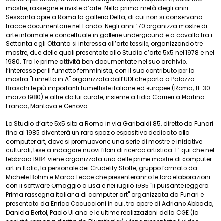
mostre, rassegne e riviste d’arte. Nella prima metà degli anni
Sessanta apre a Roma la galleria Delta, di cui non si conservano
tracce documentarie nel Fondo. Negli anni ’70 organizza mostre di
arte informale e concettuale in gallerie underground e a cavallo tra i
Settanta e gli Ottanta si interessa all’arte tessile, organizzando tre
mostre, due delle quali presentate allo Studio d’arte 5x5 nel 1978 e nel
1980. Tra le prime attività ben documentate nel suo archivio,
l’interesse per il fumetto femminista, con il suo contributo per la
mostra "Fumetto in A" organizzata dall’UDI che porta a Palazzo
Braschi le più importanti fumettiste italiane ed europee (Roma, 11-30
marzo 1980) e altre da lui curate, insieme a Lidia Carrieri a Martina
Franca, Mantova e Genova.
Lo Studio d’arte 5x5 sito a Roma in via Garibaldi 85, diretto da Funari
fino al 1985 diventerà un raro spazio espositivo dedicato alla
computer art, dove si promuovono una serie di mostre e iniziative
culturali, tese a indagare nuovi filoni di ricerca artistica. E’ qui che nel
febbraio 1984 viene organizzata una delle prime mostre di computer
art in Italia, la personale dei Crudelity Stoffe, gruppo formato da
Michele Böhm e Marco Tecce che presenteranno le loro elaborazioni
con il software Omaggio a Lisa e nel luglio 1985 "Il pulsante leggero.
Prima rassegna italiana di computer art" organizzata da Funari e
presentata da Enrico Cocuccioni in cui, tra opere di Adriano Abbado,
Daniela Bertol, Paolo Uliana e le ultime realizzazioni della CGE (la