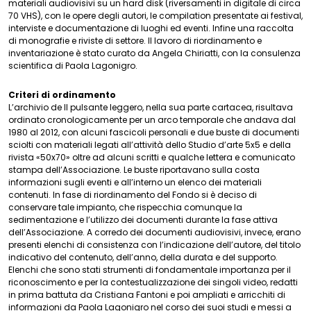
materiali audiovisivi su un hard disk (riversamenti in digitale di circa
70 VHS), con le opere degli autori, le compilation presentate ai festival,
interviste e documentazione di luoghi ed eventi. Infine una raccolta
di monografie e riviste di settore. Il lavoro di riordinamento e
inventariazione è stato curato da Angela Chiriatti, con la consulenza
scientifica di Paola Lagonigro.
Criteri di ordinamento
L’archivio de Il pulsante leggero, nella sua parte cartacea, risultava
ordinato cronologicamente per un arco temporale che andava dal
1980 al 2012, con alcuni fascicoli personali e due buste di documenti
sciolti con materiali legati all’attività dello Studio d’arte 5x5 e della
rivista «50x70» oltre ad alcuni scritti e qualche lettera e comunicato
stampa dell’Associazione. Le buste riportavano sulla costa
informazioni sugli eventi e all’interno un elenco dei materiali
contenuti. In fase di riordinamento del Fondo si è deciso di
conservare tale impianto, che rispecchia comunque la
sedimentazione e l’utilizzo dei documenti durante la fase attiva
dell’Associazione. A corredo dei documenti audiovisivi, invece, erano
presenti elenchi di consistenza con l’indicazione dell’autore, del titolo
indicativo del contenuto, dell’anno, della durata e del supporto.
Elenchi che sono stati strumenti di fondamentale importanza per il
riconoscimento e per la contestualizzazione dei singoli video, redatti
in prima battuta da Cristiana Fantoni e poi ampliati e arricchiti di
informazioni da Paola Lagonigro nel corso dei suoi studi e messi a