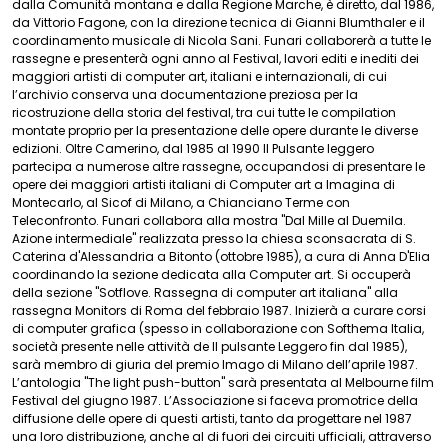
dalla Comunità montana e dalla Regione Marche, è diretto, dal 1986,
da Vittorio Fagone, con la direzione tecnica di Gianni Blumthaler e il
coordinamento musicale di Nicola Sani. Funari collaborerà a tutte le
rassegne e presenterà ogni anno al Festival, lavori editi e inediti dei
maggiori artisti di computer art, italiani e internazionali, di cui
l’archivio conserva una documentazione preziosa per la
ricostruzione della storia del festival, tra cui tutte le compilation
montate proprio per la presentazione delle opere durante le diverse
edizioni. Oltre Camerino, dal 1985 al 1990 Il Pulsante leggero
partecipa a numerose altre rassegne, occupandosi di presentare le
opere dei maggiori artisti italiani di Computer art a Imagina di
Montecarlo, al Sicof di Milano, a Chianciano Terme con
Teleconfronto. Funari collabora alla mostra "Dal Mille al Duemila.
Azione intermediale" realizzata presso la chiesa sconsacrata di S.
Caterina d'Alessandria a Bitonto (ottobre 1985), a cura di Anna D'Elia
coordinando la sezione dedicata alla Computer art. Si occuperà
della sezione "Sotflove. Rassegna di computer art italiana" alla
rassegna Monitors di Roma del febbraio 1987. Inizierà a curare corsi
di computer grafica (spesso in collaborazione con Softhema Italia,
società presente nelle attività de Il pulsante Leggero fin dal 1985),
sarà membro di giuria del premio Imago di Milano dell’aprile 1987.
L’antologia "The light push-button" sarà presentata al Melbourne film
Festival del giugno 1987. L’Associazione si faceva promotrice della
diffusione delle opere di questi artisti, tanto da progettare nel 1987
una loro distribuzione, anche al di fuori dei circuiti ufficiali, attraverso