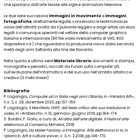
che spaziano dall’arte tessile alle sigle e animazioni televisive.
Le due serie successive
Immagini in movimento
e
Immagini
fotografiche
, strettamente legate, conservano le testimonianze
visive dell’attività svolta da Il pulsante leggero e dagli artisti ad essa
legati o comunque operanti nel settore della computer graphics,
italiana e internazionale (80 file video riversamento di VHS, 900
diapositive ca.) che riguardano la produzione visiva dalla seconda
metà degli anni Settanta alla fine dei Novanta.
Nella quinta e ultima serie
Materiale librario
documenti a stampa,
monografie e periodici, raccolti da Funari sulla computer art,
sull’evoluzione dell’informatica e del suo uso nell’ambito artistico e
creativo (3 metri lineari).
Bibliografia
P. Lagonigro,
Computer art in Italia negli anni Ottanta
, in «Venezia Arti»,
n.s. 2, v. 29, dicembre 2020, pp.137-150
P. Lagonigro,
Il Manifesto 1985: dal testo critico alla sua traduzione in
video
, in «Arabeschi», n.13, gennaio-giugno 2019, pp.164-174
S. Bordini, F. Gallo, a cura di,
All’alba dell’arte digitale. Il Festival arte
elettronica di Camerino
, Mimesis, 2018
P. Lagonigro,
Da Mister Fantasy a Immagina. Arte elettronica in tv
, in
«piano b. Arti e culture visive», v. 3, n. 2,2018, pp.146-170