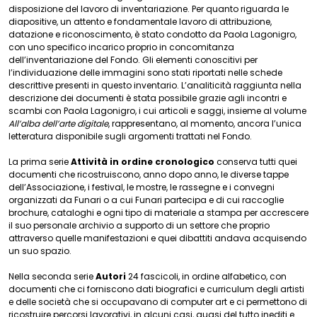
disposizione del lavoro di inventariazione. Per quanto riguarda le
diapositive, un attento e fondamentale lavoro di attribuzione,
datazione e riconoscimento, è stato condotto da Paola Lagonigro,
con uno specifico incarico proprio in concomitanza
dell’inventariazione del Fondo. Gli elementi conoscitivi per
l’individuazione delle immagini sono stati riportati nelle schede
descrittive presenti in questo inventario. L’analiticità raggiunta nella
descrizione dei documenti è stata possibile grazie agli incontri e
scambi con Paola Lagonigro, i cui articoli e saggi, insieme al volume
All’alba dell’arte digitale
, rappresentano, al momento, ancora l’unica
letteratura disponibile sugli argomenti trattati nel Fondo.
La prima serie
Attività in ordine cronologico
conserva tutti quei
documenti che ricostruiscono, anno dopo anno, le diverse tappe
dell’Associazione, i festival, le mostre, le rassegne e i convegni
organizzati da Funari o a cui Funari partecipa e di cui raccoglie
brochure, cataloghi e ogni tipo di materiale a stampa per accrescere
il suo personale archivio a supporto di un settore che proprio
attraverso quelle manifestazioni e quei dibattiti andava acquisendo
un suo spazio.
Nella seconda serie
Autori
24 fascicoli, in ordine alfabetico, con
documenti che ci forniscono dati biografici e curriculum degli artisti
e delle società che si occupavano di computer art e ci permettono di
ricostruire percorsi lavorativi, in alcuni casi, quasi del tutto inediti e