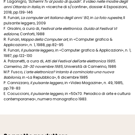
P. Lagonigro,
‘Schermi Tv al posto di quadri’. Il video nelle mostre degli
anni Ottanta in Italia
, in «ricerche di s/confine», dossier 4 Esposizioni,
2018, pp.139-146
R. Funari,
La computer art italiana degli anni ’80
, in
La foto rupestre
, Il
pulsante leggero, 2009
F. Orsolini, a cura di,
Festival arte elettronica. Guida al Festival VI
edizione
, Conforti, 1988
R. Funari,
Mappa della Computer art
, in «Computer grafica &
Applicazioni», n. 1, 1988, pp.82-95
R. Funari,
Il pulsante leggero
, in «Computer grafica & Applicazioni», n. 1,
1987, pp.122-130
A. Polzonetti, a cura di,
Atti del Festival dell'arte elettronica 1985.
Camerino, 28-30 novembre 1985
, Università di Camerino, 1986
M.P. Fusco,
L’arte elettronica? Intanto è cominciata una nuova
Babilonia
, in «La Repubblica», 6 dicembre 1985
P. Cannizzaro,
Il pulsante leggero
, in «Video Magazine», n. 49, 1985,
pp.78-83
E. Cocuccioni,
Il pulsante leggero
, in «50x70. Periodico di arte e cultura
contemporanea», numero monografico 1983.