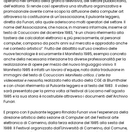
operano nell’ambito della grafica televisiva, del settore pubblicitario,
dell’editoria. Si rende così operativa una struttura organizzativa e
promozionale avente come scopo la diffusione della computer art
attraverso la costituzione di un'associazione, Il pulsante leggero,
diretta da Funari, alla quale aderiscono molti operatori del settore. Il
nome dell’Associazione, che nasce, in maniera informale, insieme al
testo di Cocuccioni del dicembre 1983, “è un chiaro riferimento alla
tastiera dei calcolatori elettronici e, più precisamente, al personal
computer, comparso da pochi anni sul mercato e approdato anche
nel contesto artistico”. Frutto del dibattito sull’uso creativo delle
nuove tecnologie è sicuramente il Manifesto 1985, esempio concreto
anche della necessaria interazione tra diverse professionalità per la
realizzazione di opere per mezzo del nuovo linguaggio visivo. Il
Manifesto 1985 è infatti un lavoro d’equipe, nato dalla traduzione in
immagini del testo di Cocuccioni
Manifesto critico. L’arte tra
videoestasi e neosofia
, realizzato nello studio della CGE di Blumthaler
e con chiari riferimento al Pulsante leggero e al testo del 1983 . Il video
sarà presentato per la prima volta al festival di Locarno nell’agosto
1985 e la sua storia è ricostruibile attraverso i documenti dell’Archivio
Funari.
E proprio con Il pulsante leggero Rinaldo Funari vive l’esperienza della
direzione artistica della sezione di Computer art del Festival arte
elettronica di Camerino, dalla terza edizione del 1985 alla sesta del
1988. Il Festival organizzato dall'Università di Camerino, dal Comune,