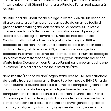
società romana diretta da Blumthaler), viene presentato il video
"Interno urbano" di Gianni Blumthaler e Rinaldo Funari realizzato già
nel 1981.
Nel 1981 Rinaldo Funari fonda e dirige la rivista «50x70» un periodico
di arte e cultura contemporanea composto da un unico foglio di
grande formato ripiegato, con recensioni di mostre su un lato e
interventi inediti sull’altro. Ne escono solo tre numeri. Il primo, del
febbraio 1981, accoglie il lavoro realizzato ad hoc dall’artista
Gianfranco Baruchello. Il secondo, dell’aprile-maggio 1981, è
dedicato alle edizioni “Artein”, una collana di libri d’artista in copie
limitate. Il terzo, del dicembre 1983, è un’edizione monografica
dedicata interamente al tema del “computer art”. Il numero accoglie
un pionieristico testo teorico
Il pulsante leggero
, elaborato dal critico
d’arte Enrico Cocuccioni con Rinaldo Funari, sulle problematiche che
investono l'uso dei calcolatori nella sfera dell'arte .
Nella mostra "Le fiabe volano" organizzata presso il Museo nazionale
delle arti e tradizioni popolari di Roma (aprile-maggio 1984) Rinaldo
Funari curerà la sezione dedicata a fumetto e computer-graphics “in
cui alcune pionieristiche esperienze figurative realizzate con il
computer sono inserite accanto a illustrazioni e fumetti tradizionali” .
L’interesse per il tema del rapporto tra nuove tecnologie e creatività
stimola una serie di dibattiti e incontri che avvengono tra operatori
culturali, artisti, critici, informatici, ingegneri elettronici, società che