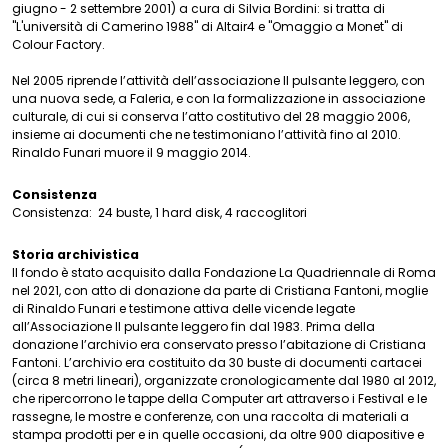
giugno - 2 settembre 2001) a cura di Silvia Bordini: si tratta di
"L'università di Camerino 1988" di Altair4 e "Omaggio a Monet" di
Colour Factory.
Nel 2005 riprende l’attività dell’associazione Il pulsante leggero, con
una nuova sede, a Faleria, e con la formalizzazione in associazione
culturale, di cui si conserva l’atto costitutivo del 28 maggio 2006,
insieme ai documenti che ne testimoniano l’attività fino al 2010.
Rinaldo Funari muore il 9 maggio 2014.
Consistenza
Consistenza:
24 buste, 1 hard disk, 4 raccoglitori
Storia archivistica
Il fondo è stato acquisito dalla Fondazione La Quadriennale di Roma
nel 2021, con atto di donazione da parte di Cristiana Fantoni, moglie
di Rinaldo Funari e testimone attiva delle vicende legate
all’Associazione Il pulsante leggero fin dal 1983. Prima della
donazione l’archivio era conservato presso l’abitazione di Cristiana
Fantoni. L’archivio era costituito da 30 buste di documenti cartacei
(circa 8 metri lineari), organizzate cronologicamente dal 1980 al 2012,
che ripercorrono le tappe della Computer art attraverso i Festival e le
rassegne, le mostre e conferenze, con una raccolta di materiali a
stampa prodotti per e in quelle occasioni, da oltre 900 diapositive e