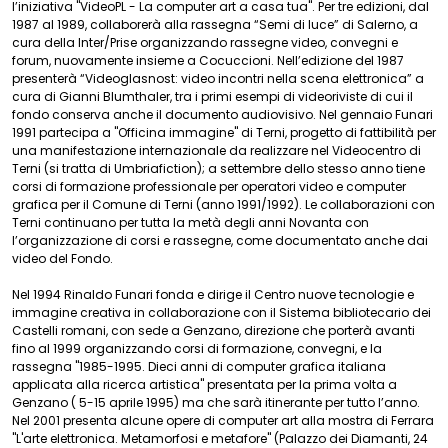
l’iniziativa "VideoPL - La computer art a casa tua". Per tre edizioni, dal
1987 al 1989, collaborerà alla rassegna “Semi di luce” di Salerno, a
cura della Inter/Prise organizzando rassegne video, convegni e
forum, nuovamente insieme a Cocuccioni. Nell’edizione del 1987
presenterà “Videoglasnost: video incontri nella scena elettronica” a
cura di Gianni Blumthaler, tra i primi esempi di videoriviste di cui il
fondo conserva anche il documento audiovisivo. Nel gennaio Funari
1991 partecipa a "Officina immagine" di Terni, progetto di fattibilità per
una manifestazione internazionale da realizzare nel Videocentro di
Terni (si tratta di Umbriafiction); a settembre dello stesso anno tiene
corsi di formazione professionale per operatori video e computer
grafica per il Comune di Terni (anno 1991/1992). Le collaborazioni con
Terni continuano per tutta la metà degli anni Novanta con
l’organizzazione di corsi e rassegne, come documentato anche dai
video del Fondo.
Nel 1994 Rinaldo Funari fonda e dirige il Centro nuove tecnologie e
immagine creativa in collaborazione con il Sistema bibliotecario dei
Castelli romani, con sede a Genzano, direzione che porterà avanti
fino al 1999 organizzando corsi di formazione, convegni, e la
rassegna "1985-1995. Dieci anni di computer grafica italiana
applicata alla ricerca artistica" presentata per la prima volta a
Genzano ( 5-15 aprile 1995) ma che sarà itinerante per tutto l’anno.
Nel 2001 presenta alcune opere di computer art alla mostra di Ferrara
"L'arte elettronica. Metamorfosi e metafore" (Palazzo dei Diamanti, 24