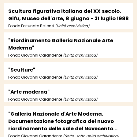
Scultura figurativa italiana del XX secolo.
Gifu, Museo dell'arte, 8 giugno - 31 luglio 1988
Fondo Fortunato Bellonzi
(Unità archivistica)
"Riordinamento Galleria Nazionale Arte
Moderna"
Fondo Giovanni Carandente
(Unità archivistica)
"Sculture"
Fondo Giovanni Carandente
(Unità archivistica)
"Arte moderna"
Fondo Giovanni Carandente
(Unità archivistica)
"Galleria Nazionale d'Arte Moderna.
Documentazione fotografica del nuovo
riordinamento delle sale del Novecento.
Allestimento di Giovanni Carandente"
Fondo Giovanni Carandente
(Sotto-sotto unità archivistica)