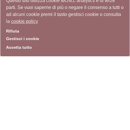
Questo sito utilizza cookie tecnici, analytics e di terze
parti. Se vuoi saperne di più o negare il consenso a tutti o
ad alcuni cookie premi il tasto gestisci cookie o consulta
la
cookie policy
Rifiuta
Gestisci i cookie
Accetta tutto
"Il primato della civiltà
artistica italiana
contemporanea"
Archivio Storico Quadriennale
(Documento)