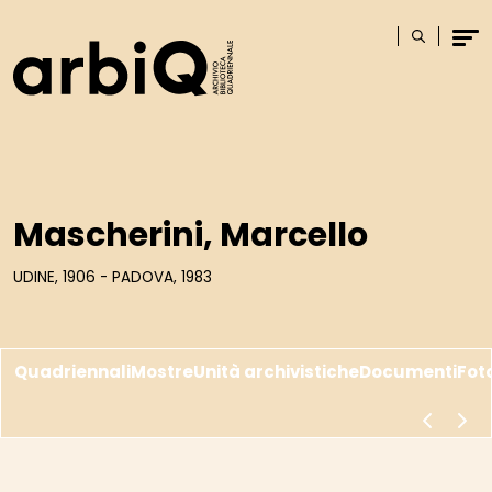
Logo
Cerca
Men
Mascherini, Marcello
UDINE, 1906 - PADOVA, 1983
Quadriennali
Mostre
Unità archivistiche
Documenti
Fot
scorri a s
scor