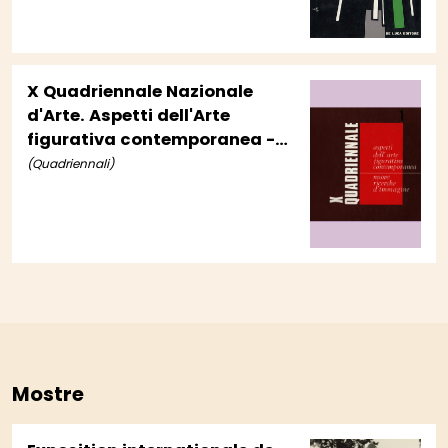
X Quadriennale Nazionale
d'Arte. Aspetti dell'Arte
figurativa contemporanea -
Nuove ricerche d'immagine
(Quadriennali)
Mostre