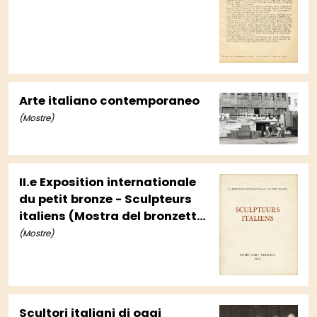
Arte italiano contemporaneo
(Mostre)
II.e Exposition internationale
du petit bronze - Sculpteurs
italiens (Mostra del bronzetto
italiano contemporaneo)
(Mostre)
Scultori italiani di oggi