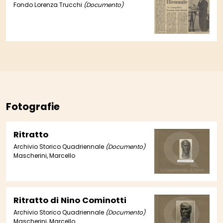
Feluca; Obiettori con e senza
Fondo Lorenza Trucchi
(Documento)
coscienza; Artisti italiani in
Egitto e in Messico; Tutto
venduto per Manzù; Magritte
a New York; I moderni più cari
degli antichi"
Fotografie
Ritratto
Archivio Storico Quadriennale
(Documento)
Mascherini, Marcello
Ritratto di Nino Cominotti
Archivio Storico Quadriennale
(Documento)
Mascherini, Marcello