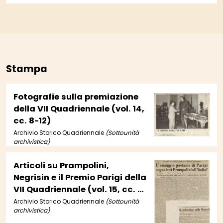
Stampa
Fotografie sulla premiazione
della VII Quadriennale (vol. 14,
cc. 8-12)
Archivio Storico Quadriennale
(Sottounità
archivistica)
Articoli su Prampolini,
Negrisin e il Premio Parigi della
VII Quadriennale (vol. 15, cc. 1-
3)
Archivio Storico Quadriennale
(Sottounità
archivistica)