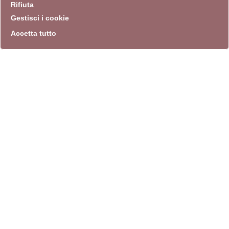
Rifiuta
Gestisci i cookie
Accetta tutto
info
Sito istituzionale
Villa Carpegna 00165 Roma
T
069774531
F 0697745309
info@quadriennalediroma.org
instagram
twitter
youtube
facebook
archivio biblioteca
Villa Carpegna circonvallazione Aurelia 72
lunedì-martedì-mercoledì