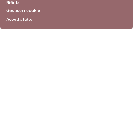
Rifiuta
Gestisci i cookie
Accetta tutto
info
Sito istituzionale
Villa Carpegna 00165 Roma
T
069774531
F 0697745309
info@quadriennalediroma.org
instagram
twitter
youtube
facebook
archivio biblioteca
Villa Carpegna circonvallazione Aurelia 72
lunedì-martedì-mercoledì