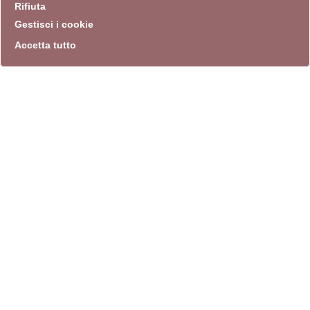
Rifiuta
Gestisci i cookie
Accetta tutto
info
Sito istituzionale
Villa Carpegna 00165 Roma
T
069774531
F 0697745309
info@quadriennalediroma.org
instagram
twitter
youtube
facebook
archivio biblioteca
Villa Carpegna circonvallazione Aurelia 72
lunedì-martedì-mercoledì