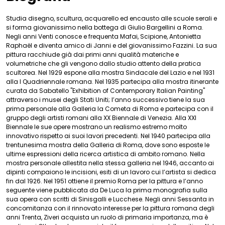
Studia disegno, scultura, acquarello ed encausto alle scuole serali e
si forma giovanissimo nella bottega di Giulio Bargellini a Roma.
Negli anni Venti conosce e frequenta Mafai, Scipione, Antonietta
Raphaël e diventa amico di Janni e del giovanissimo Fazzini. La sua
pittura racchiude già dai primi anni qualità materiche e
volumetriche che gli vengono dallo studio attento della pratica
scultorea. Nel 1929 espone alla mostra Sindacale del Lazio e nel 1931
alla I Quadriennale romana. Nel 1935 partecipa alla mostra itinerante
curata da Sabatello "Exhibition of Contemporary Italian Painting"
attraverso i musei degli Stati Uniti; l’anno successivo tiene la sua
prima personale alla Galleria la Cometa di Roma e partecipa con il
gruppo degli artisti romani alla XX Biennale di Venezia. Alla XXI
Biennale le sue opere mostrano un realismo estremo molto
innovativo rispetto ai suoi lavori precedenti. Nel 1940 partecipa alla
trentunesima mostra della Galleria di Roma, dove sono esposte le
ultime espressioni della ricerca artistica di ambito romano. Nella
mostra personale allestita nella stessa galleria nel 1946, accanto ai
dipinti compaiono le incisioni, esiti di un lavoro cui l’artista si dedica
fin dal 1926. Nel 1951 ottiene il premio Roma per la pittura e l’anno
seguente viene pubblicata da De Luca la prima monografia sulla
sua opera con scritti di Sinisgalli e Lucchese. Negli anni Sessanta in
concomitanza con il rinnovato interesse per la pittura romana degli
anni Trenta, Ziveri acquista un ruolo di primaria importanza, ma è