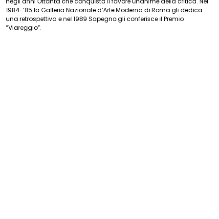
negli anni Ottanta che conquista il favore unanime della critica. Nel
1984-’85 la Galleria Nazionale d’Arte Moderna di Roma gli dedica
una retrospettiva e nel 1989 Sapegno gli conferisce il Premio
“Viareggio”.