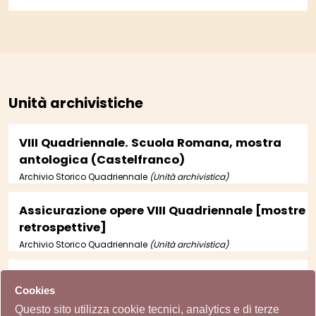
Unità archivistiche
VIII Quadriennale. Scuola Romana, mostra
antologica (Castelfranco)
Archivio Storico Quadriennale
(Unità archivistica)
Assicurazione opere VIII Quadriennale [mostre
retrospettive]
Archivio Storico Quadriennale
(Unità archivistica)
Verbale ed elenco ufficiale degli inviti per la
Cookies
VIII Quadriennale
Questo sito utilizza cookie tecnici, analytics e di terze
Archivio Storico Quadriennale
(Unità archivistica)