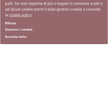
parti. Se vuoi saperne di più o negare il consenso a tutti o
ad alcuni cookie premi il tasto gestisci cookie o consulta
Giovanni Stradone
la
cookie policy
Fondo Antonello Trombadori
(Unità archivistica)
Rifiuta
"Ritagli stampa da sistemare nei libri relativi"
Gestisci i cookie
Fondo Antonello Trombadori
(Unità archivistica)
Accetta tutto
"1. Centro artistico del Pci (1944) 2. Arte contro
la barbarie (I) 1944 3. Arte contro la barbarie
(II) 1951"
Fondo Antonello Trombadori
(Unità archivistica)
Attività espositiva condotta in collaborazione
con l’Archivio della Scuola romana
Fondo Antonello Trombadori
(Unità archivistica)
Ziveri Alberto
Fondo documentario artisti contemporanei
(Unità archivistica)