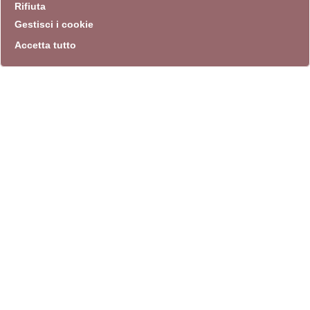
Rifiuta
Gestisci i cookie
Accetta tutto
info
Sito istituzionale
Villa Carpegna 00165 Roma
T
069774531
F 0697745309
info@quadriennalediroma.org
instagram
twitter
youtube
facebook
archivio biblioteca
Villa Carpegna circonvallazione Aurelia 72
lunedì-martedì-mercoledì