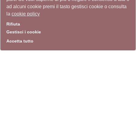
ad alcuni cookie premi il tasto gestisci cookie o consulta
la
cookie policy
Rifiuta
Gestisci i cookie
Accetta tutto
info
Sito istituzionale
Villa Carpegna 00165 Roma
T
069774531
F 0697745309
info@quadriennalediroma.org
instagram
twitter
youtube
facebook