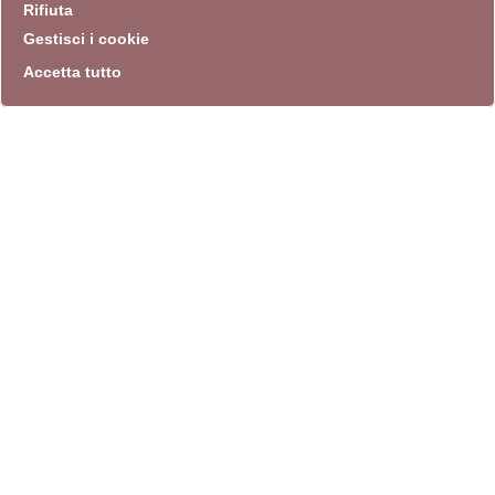
Rifiuta
Gestisci i cookie
Accetta tutto
info
Sito istituzionale
Villa Carpegna 00165 Roma
T
069774531
F 0697745309
info@quadriennalediroma.org
instagram
twitter
youtube
facebook
archivio biblioteca
Villa Carpegna circonvallazione Aurelia 72
lunedì-martedì-mercoledì