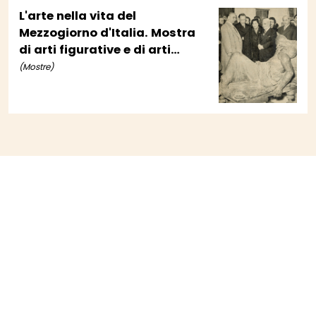
L'arte nella vita del
Mezzogiorno d'Italia. Mostra
di arti figurative e di arti
applicate dell'Italia
(Mostre)
meridionale