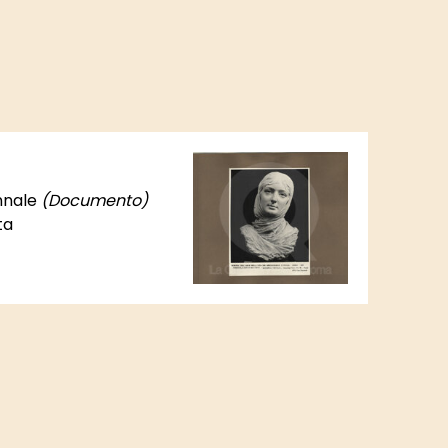
ennale
(Documento)
ta