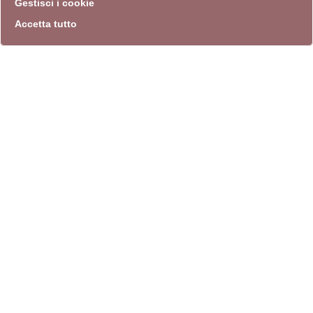
Gestisci i cookie
Accetta tutto
info
Sito istituzionale
Villa Carpegna 00165 Roma
T
069774531
F 0697745309
info@quadriennalediroma.org
instagram
twitter
youtube
facebook
archivio biblioteca
Villa Carpegna circonvallazione Aurelia 72
lunedì-martedì-mercoledì
10.30-13.30/14.30-17.30