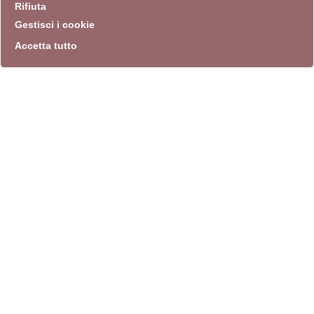
Rifiuta
Gestisci i cookie
Accetta tutto
info
Sito istituzionale
Villa Carpegna 00165 Roma
T
069774531
F 0697745309
info@quadriennalediroma.org
instagram
twitter
youtube
facebook
archivio biblioteca
Villa Carpegna circonvallazione Aurelia 72
lunedì-martedì-mercoledì