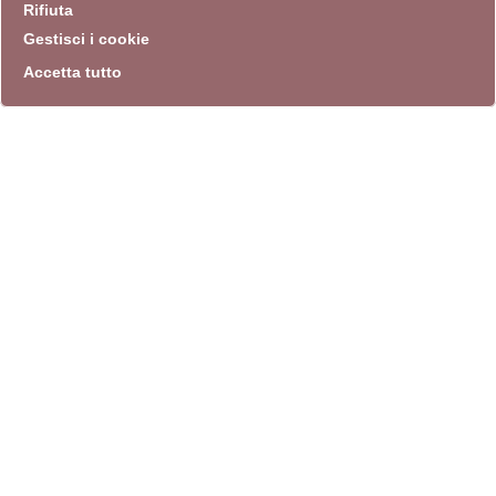
Rifiuta
Gestisci i cookie
Accetta tutto
info
Sito istituzionale
Villa Carpegna 00165 Roma
T
069774531
F 0697745309
info@quadriennalediroma.org
instagram
twitter
youtube
facebook
archivio biblioteca
Villa Carpegna circonvallazione Aurelia 72
lunedì-martedì-mercoledì