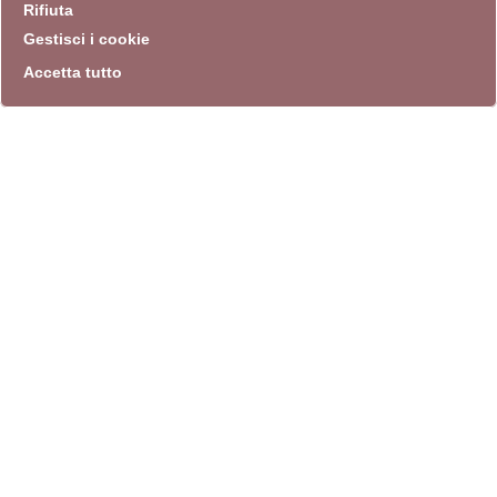
Rifiuta
Gestisci i cookie
Accetta tutto
info
Sito istituzionale
Villa Carpegna 00165 Roma
T
069774531
F 0697745309
info@quadriennalediroma.org
instagram
twitter
youtube
facebook
archivio biblioteca
Villa Carpegna circonvallazione Aurelia 72
lunedì-martedì-mercoledì