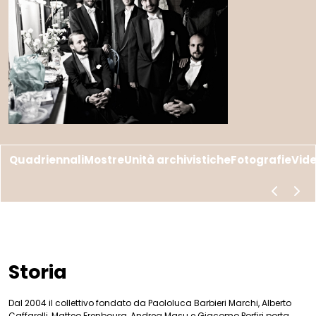
Quadriennali
Mostre
Unità archivistiche
Fotografie
Vid
scorri a s
scor
Storia
Dal 2004 il collettivo fondato da Paololuca Barbieri Marchi, Alberto
Caffarelli, Matteo Erenbourg, Andrea Masu e Giacomo Porfiri porta