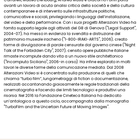
avanti un lavoro di acuta analisi critica della società e della cultura
contemporanee e di intervento sulle infrastrutture politiche,
comunicative e sociali, privilegiando i linguaggi dell’installazione,
del video e della performance. Con i suoi progetti Alterazioni Video ha
fornito supporto legale agli attivisti del G8 di Genova ("Legal Support",
2004-07); ha messo in evidenza la svendita e distruzione del
patrimonio museale iracheno ("1-800-IRAKI-ARTS", 2006); creato
forme di divulgazione di parole censurate dal governo cinese ("Night
Talk of the Forbidden City", 2007); censito opere pubbliche italiane
rimaste incompiute dando vita a un nuovo stile architettonico
("Incompiuto Siciliano", 2006-in corso). Ha infine esplorato in molti
lavori le diverse forme della comunicazione mediata. Dal 2008
Alterazioni Video si è concentrato sulla produzione di quelli che
chiama “turbo film”, lungometraggi di fiction o documentazione,
realizzati accantonando gioiosamente le regole tradizionali della
cinematografia e facendo dei limiti tecnologici e produttivi una
risorsa. Nel 2016 la Fondazione Cineteca Italiana ha dedicato
un’antologica a questo ciclo, accompagnata dalla monografia
"TurboFilm and the Uncertain Future of Moving Images".