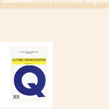
Quadriennali
Unità archivistiche
Fotografie