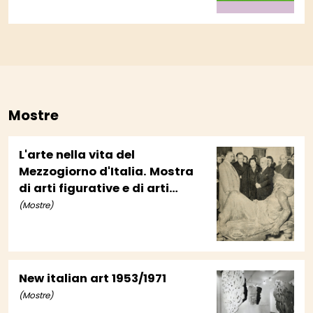
Mostre
L'arte nella vita del
Mezzogiorno d'Italia. Mostra
di arti figurative e di arti
applicate dell'Italia
(Mostre)
meridionale
New italian art 1953/1971
(Mostre)