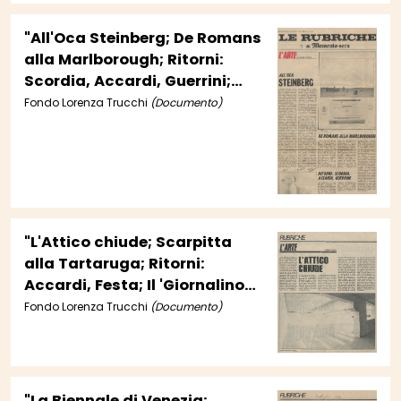
"All'Oca Steinberg; De Romans
alla Marlborough; Ritorni:
Scordia, Accardi, Guerrini;
Kampehl alla Medusa; Fidolini
Fondo Lorenza Trucchi
(Documento)
ai Due Mondi"
"L'Attico chiude; Scarpitta
alla Tartaruga; Ritorni:
Accardi, Festa; Il 'Giornalino
della Domenica' all'Emporio
Fondo Lorenza Trucchi
(Documento)
Floreale; Tiziano e disegno
veneziano del suo tempo;
Notiziario"
"La Biennale di Venezia;