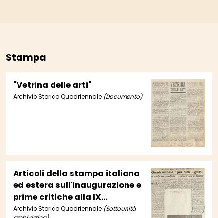
Stampa
"Vetrina delle arti"
Archivio Storico Quadriennale
(Documento)
Articoli della stampa italiana
ed estera sull'inaugurazione e
prime critiche alla IX
Quadriennale (vol. 18, cc.41-
Archivio Storico Quadriennale
(Sottounità
archivistica)