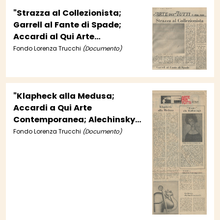
"Strazza al Collezionista;
Garrell al Fante di Spade;
Accardi al Qui Arte
Contemporanea; Monachesi
Fondo Lorenza Trucchi
(Documento)
alla Canova; Louis Jacque
all'SM13; Misticoni alle Arti
Visive; Notiziario"
"Klapheck alla Medusa;
Accardi a Qui Arte
Contemporanea; Alechinsky
alla San Sebastianello; Arte
Fondo Lorenza Trucchi
(Documento)
applicata di Balla alla SN13;
Nuovi 'Incontri internazionali
d'arte'; La Finarte apre a
Roma"; Maestri alla
Marlborough