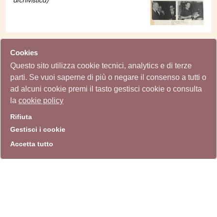
archivistica)
Immagini delle sale della
Cookies
mostra New italian art
Questo sito utilizza cookie tecnici, analytics e di terze
1953/1971 a Liverpool (v. 6, cc.
parti. Se vuoi saperne di più o negare il consenso a tutti o
72-80)
Archivio Storico Quadriennale
(Sottounità
ad alcuni cookie premi il tasto gestisci cookie o consulta
archivistica)
la
cookie policy
"Mappa della Quadriennale"
Rifiuta
Archivio Storico Quadriennale
(Documento)
Gestisci i cookie
Accetta tutto
"Quadriennale uno e due"
Archivio Storico Quadriennale
(Documento)