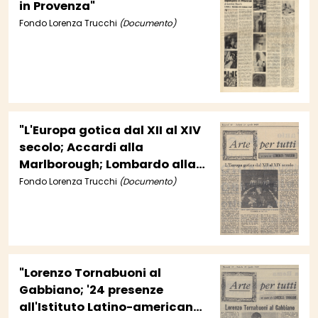
in Provenza"
Fondo Lorenza Trucchi
(Documento)
"L'Europa gotica dal XII al XIV
secolo; Accardi alla
Marlborough; Lombardo alla
Salita; Horak al Carpine;
Fondo Lorenza Trucchi
(Documento)
Barbati al Cortile; Vanni alla
Rizzoli; Posabella alla Casa
della Fornarina"
"Lorenzo Tornabuoni al
Gabbiano; '24 presenze
all'Istituto Latino-americano;