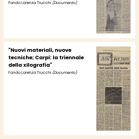
Panseca all'Obelisco; Nuove
Fondo Lorenza Trucchi
(Documento)
tendenze negli Stati Uniti;
Spacal al Vantaggio"
"Nuovi materiali, nuove
tecniche; Carpi: la triennale
della xilografia"
Fondo Lorenza Trucchi
(Documento)