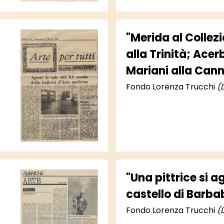
"Merida al Collez
alla Trinità; Acerb
Mariani alla Canna
reale alla Mana"
Fondo Lorenza Trucchi
(
"Una pittrice si a
castello di Barba
Fondo Lorenza Trucchi
(