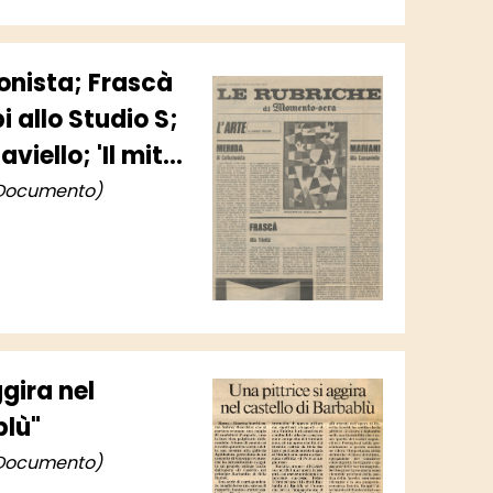
ionista; Frascà
i allo Studio S;
viello; 'Il mito
Documento)
ggira nel
blù"
Documento)