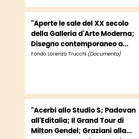
"Aperte le sale del XX secolo
della Galleria d'Arte Moderna;
Disegno contemporaneo a
Bassano; Melotti al Segno;
Fondo Lorenza Trucchi
(Documento)
Siviglia ai Due Mondi; Rosetta
Acerbi alla Zanini; D'Angelo al
Centro culturale francese;
Piaubert e Crippa alla Iolas
Galatea"
"Acerbi allo Studio S; Padovan
all'Editalia; Il Grand Tour di
Milton Gendel; Graziani alla