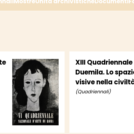
nnali
Mostre
Unità archivistiche
Documenti
F
te
XIII Quadriennale 
Duemila. Lo spazio
visive nella civil
(Quadriennali)