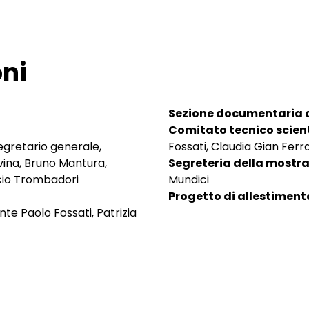
ni
Sezione documentaria a
Comitato tecnico scient
egretario generale,
Fossati, Claudia Gian Ferrar
vina, Bruno Mantura,
Segreteria della mostra
ccio Trombadori
Mundici
Progetto di allestiment
te Paolo Fossati, Patrizia