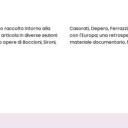
o raccolto intorno alla
 documenta i rapporti del movimento
articola in diverse sezioni:
i e una sezione dedicata a
 opere di Boccioni, Sironi,
materiale documentario, f