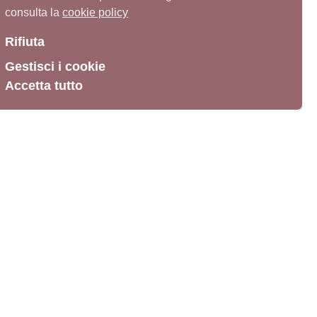
consulta la
cookie policy
Rifiuta
Gestisci i cookie
Accetta tutto
partner istituzionali
relia 72
Ministero della Cultura
Roma Capitale. Assessorato alla cultura
Regione Lazio