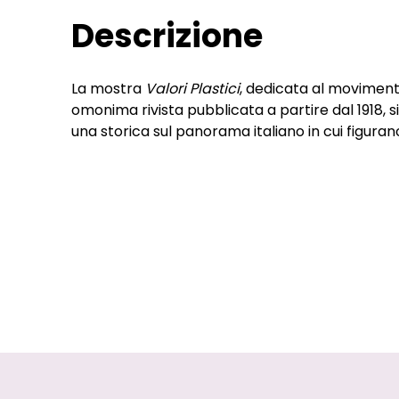
Descrizione
La mostra
Valori Plastici
, dedicata al moviment
Casorati, Depero, Ferrazzi; una che
omonima rivista pubblicata a partire dal 1918, si 
con l'Europa; una retrospettiva sui protagonist
una storica sul panorama italiano in cui figurano