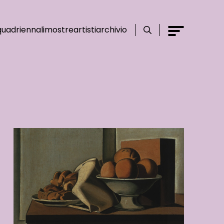
Cerca
Menu
quadriennali
mostre
artisti
archivio